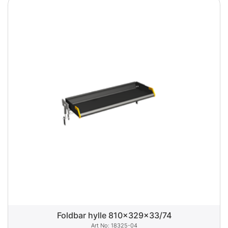
Foldbar hylle 810x329x33/74
18325-04