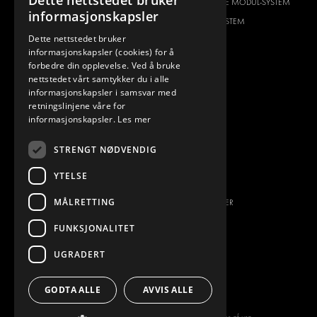
Dette nettstedet bruker
CITROËN
HVORFOR VELGE MODUL-SYSTEM
informasjonskapsler
DACIA
OM MODUL-SYSTEM
Dette nettstedet bruker
FIAT
NEDLASTINGER
informasjonskapsler (cookies) for å
FORD
BILDEGALLERI
forbedre din opplevelse. Ved å bruke
nettstedet vårt samtykker du i alle
HYUNDAI
NYHETER
informasjonskapsler i samsvar med
IVECO
KONTAKT
retningslinjene våre for
MAN
informasjonskapsler.
Les mer
KONTAKT OSS
MAXUS
FAQ
STRENGT NØDVENDIG
MERCEDES
PRESSE
NISSAN
YTELSE
BLI EN PARTNER
OPEL
MÅLRETTING
JOBBMULIGHETER
PEUGEOT
FUNKSJONALITET
RENAULT
TOYOTA
UGRADERT
VOLKSWAGEN
GODTA ALLE
AVVIS ALLE
Copyright © 2026 Modul-System HH
Terms of use