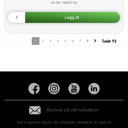
18425-04
1
2
3
4
5
6
7
8
Totalt:
92
Abonner på vårt nyhetsbrev
Ved å registrere deg for vårt nyhetsbrev, aksepterer du også vår