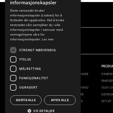
informasjonskapsler
Dette nettstedet bruker
informasjonskapsler (cookies) for å
forbedre din opplevelse. Ved å bruke
nettstedet vårt samtykker du i alle
informasjonskapsler i samsvar med
retningslinjene våre for
informasjonskapsler.
Les mer
STRENGT NØDVENDIG
YTELSE
VI TILBYR
PRODU
MÅLRETTING
INNREDNINGSLØSNINGER
INNRED
FUNKSJONALITET
FRAKTLØSNINGER
FRAKTLØ
UGRADERT
GULV- OG VEGGKLEDNING
GULV- O
ELEKTRISKE LØSNINGER
ELEKTRI
GODTA ALLE
AVVIS ALLE
SIKKERHETSPRODUKTER
SETT KIT
TILBEHØR
VIS DETALJER