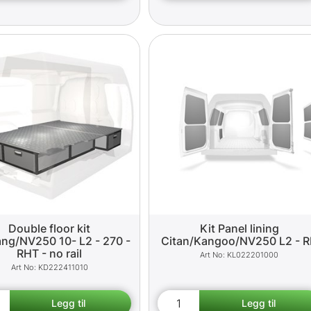
Double floor kit
Kit Panel lining
ang/NV250 10- L2 - 270 -
Citan/Kangoo/NV250 L2 - 
RHT - no rail
KL022201000
KD222411010