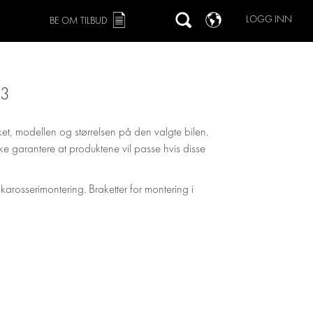
LOGG INN
BE OM TILBUD
M3
ket, modellen og størrelsen på den valgte bilen.
 ikke garantere at produktene vil passe hvis disse
 karosserimontering. Braketter for montering i