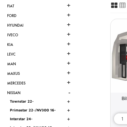
+
FIAT
+
FORD
+
HYUNDAI
+
IVECO
+
KIA
+
LEVC
+
MAN
+
MAXUS
+
MERCEDES
-
NISSAN
Bi
+
Townstar 22-
+
Primastar 22-/NV300 16-
+
Interstar 24-