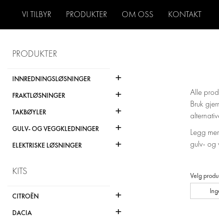
VI TILBYR
PRODUKTER
OM OSS
KONTAKT
PRODUKTER
+
INNREDNINGSLØSNINGER
+
Alle prod
FRAKTLØSNINGER
Bruk gjer
+
TAKBØYLER
alternativ
+
GULV- OG VEGGKLEDNINGER
Legg merk
+
gulv- og 
ELEKTRISKE LØSNINGER
KITS
Velg produ
Ing
+
CITROËN
+
DACIA