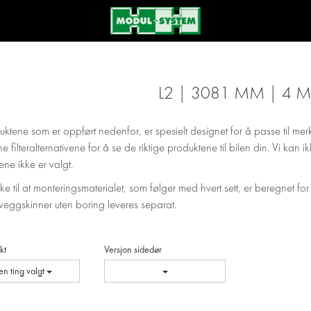
L2 | 3081 MM | 4 
uktene som er oppført nedenfor, er spesielt designet for å passe til mer
ne filteralternativene for å se de riktige produktene til bilen din. Vi kan
ene ikke er valgt.
e til at monteringsmaterialet, som følger med hvert sett, er beregnet for
veggskinner uten boring leveres separat.
kt
Versjon sidedør
en ting valgt