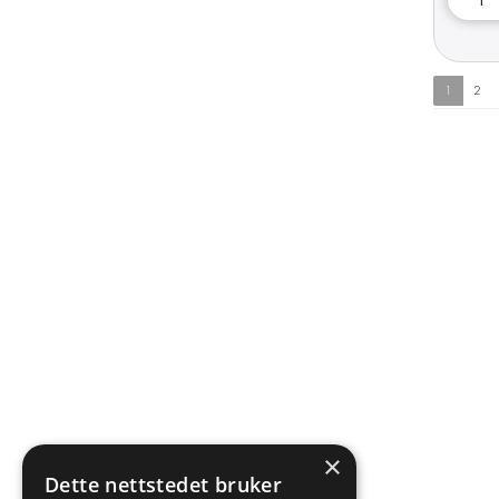
1
2
×
Dette nettstedet bruker