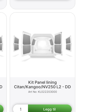
Kit Panel lining
RD
Citan/Kangoo/NV250 L2 - DD
KL022203000