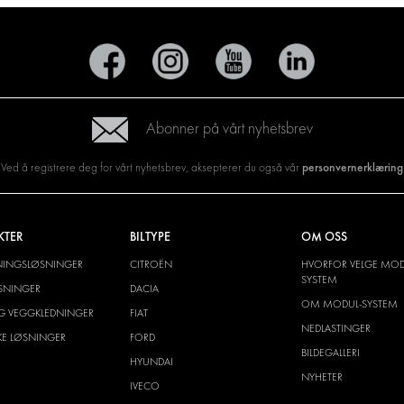
Abonner på vårt nyhetsbrev
personvernerklæring
Ved å registrere deg for vårt nyhetsbrev, aksepterer du også vår
KTER
BILTYPE
OM OSS
NINGSLØSNINGER
CITROËN
HVORFOR VELGE MOD
SYSTEM
SNINGER
DACIA
OM MODUL-SYSTEM
G VEGGKLEDNINGER
FIAT
NEDLASTINGER
SKE LØSNINGER
FORD
BILDEGALLERI
HYUNDAI
NYHETER
IVECO