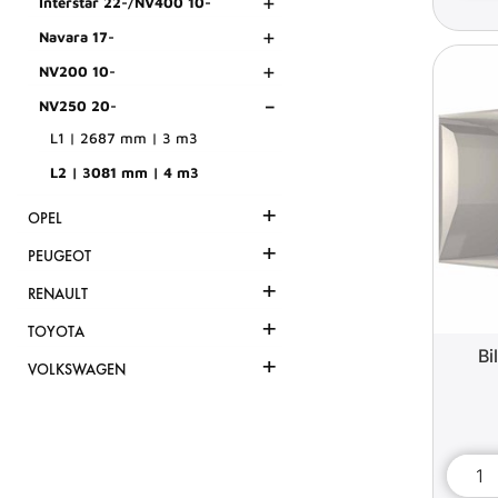
+
Interstar 22-/NV400 10-
+
Navara 17-
+
NV200 10-
-
NV250 20-
L1 | 2687 mm | 3 m3
L2 | 3081 mm | 4 m3
+
OPEL
+
PEUGEOT
+
RENAULT
+
TOYOTA
Bi
+
VOLKSWAGEN