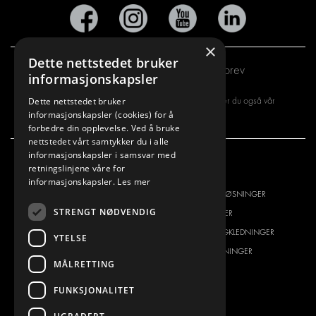
×
Dette nettstedet bruker
Abonner på vårt nyhetsbrev
informasjonskapsler
Dette nettstedet bruker
Ved å registrere deg for vårt nyhetsbrev, aksepterer du også vår
informasjonskapsler (cookies) for å
personvernerklæring
forbedre din opplevelse. Ved å bruke
nettstedet vårt samtykker du i alle
informasjonskapsler i samsvar med
retningslinjene våre for
VI TILBYR
PRODUKTER
informasjonskapsler.
Les mer
INNREDNINGSLØSNINGER
INNREDNINGSLØSNINGER
STRENGT NØDVENDIG
FRAKTLØSNINGER
FRAKTLØSNINGER
GULV- OG VEGGKLEDNING
GULV- OG VEGGKLEDNINGER
YTELSE
ELEKTRISKE LØSNINGER
ELEKTRISKE LØSNINGER
MÅLRETTING
SIKKERHETSPRODUKTER
SETT KIT
FUNKSJONALITET
TILBEHØR
CONTAINERLØSNINGER