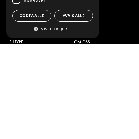
UGRADERT
VERKSTEDSLØSNINGER
DEKOR
GODTA ALLE
AVVIS ALLE
FLÅTESTYRING
VIS DETALJER
SERVICE CENTER
BILTYPE
OM OSS
CITROËN
HVORFOR VELGE MODUL-SYSTEM
DACIA
OM MODUL-SYSTEM
FIAT
NEDLASTINGER
FORD
BILDEGALLERI
HYUNDAI
NYHETER
IVECO
KONTAKT
MAN
KONTAKT OSS
MAXUS
FAQ
MERCEDES
PRESSE
NISSAN
BLI EN PARTNER
OPEL