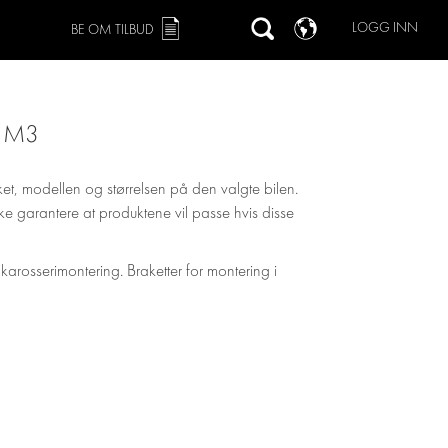
LOGG INN
BE OM TILBUD
2 M3
ket, modellen og størrelsen på den valgte bilen.
 ikke garantere at produktene vil passe hvis disse
 karosserimontering. Braketter for montering i