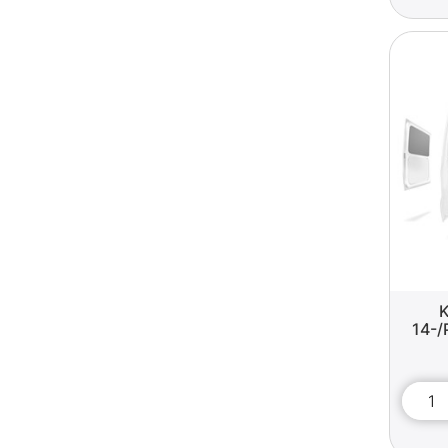
K
14-/