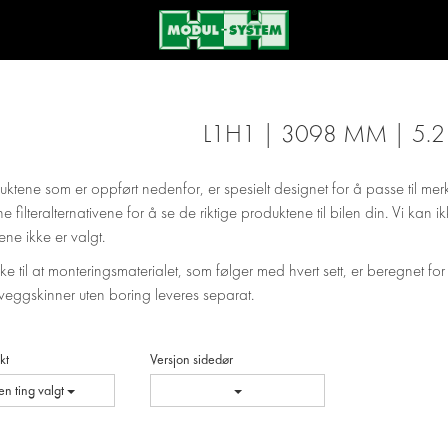
L1H1 | 3098 MM | 5.
uktene som er oppført nedenfor, er spesielt designet for å passe til mer
ne filteralternativene for å se de riktige produktene til bilen din. Vi kan
ene ikke er valgt.
e til at monteringsmaterialet, som følger med hvert sett, er beregnet for
veggskinner uten boring leveres separat.
kt
Versjon sidedør
en ting valgt