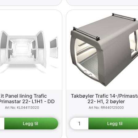
it Panel lining Trafic
Takbøyler Trafic 14-/Primast
Primastar 22- L1H1 - DD
22- H1, 2 bøyler
KL044113020
RR440125000