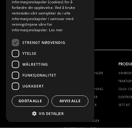
informasjonskapsler (cookies) for å
forbedre din opplevelse. Ved å bruke
nettstedet vårt samtykker du i alle
informasjonskapsler i samsvar med
retningslinjene våre for
informasjonskapsler.
Les mer
STRENGT NØDVENDIG
YTELSE
VI TILBYR
PRODU
MÅLRETTING
INNREDNINGSLØSNINGER
INNRED
FUNKSJONALITET
FRAKTLØSNINGER
FRAKTLØ
UGRADERT
GULV- OG VEGGKLEDNING
GULV- O
ELEKTRISKE LØSNINGER
ELEKTRI
GODTA ALLE
AVVIS ALLE
SIKKERHETSPRODUKTER
SETT KIT
TILBEHØR
VIS DETALJER
CONTAINERLØSNINGER
VERKSTEDSLØSNINGER