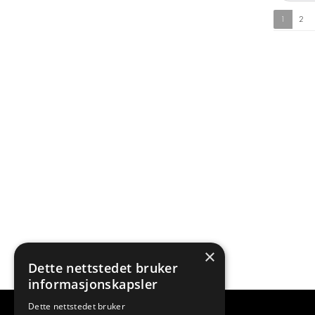
1
2
×
Dette nettstedet bruker
informasjonskapsler
Dette nettstedet bruker