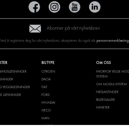
Abonner på vårt nyhetsbrev
personvernerklæring
Ved å registrere deg for vårt nyhetsbrev, aksepterer du også vår
KTER
BILTYPE
OM OSS
NINGSLØSNINGER
CITROËN
HVORFOR VELGE MOD
SYSTEM
SNINGER
DACIA
OM MODUL-SYSTEM
G VEGGKLEDNINGER
FIAT
NEDLASTINGER
SKE LØSNINGER
FORD
BILDEGALLERI
HYUNDAI
NYHETER
IVECO
MAN
MAXUS