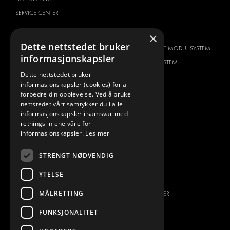
SERVICE CENTER
BILTYPE
OM OSS
×
Dette nettstedet bruker
CITROËN
HVORFOR VELGE MODUL-SYSTEM
informasjonskapsler
DACIA
OM MODUL-SYSTEM
Dette nettstedet bruker
FIAT
NEDLASTINGER
informasjonskapsler (cookies) for å
FORD
BILDEGALLERI
forbedre din opplevelse. Ved å bruke
nettstedet vårt samtykker du i alle
HYUNDAI
NYHETER
informasjonskapsler i samsvar med
IVECO
KONTAKT
retningslinjene våre for
MAN
informasjonskapsler.
Les mer
KONTAKT OSS
MAXUS
FAQ
STRENGT NØDVENDIG
MERCEDES
PRESSE
NISSAN
YTELSE
BLI EN PARTNER
OPEL
MÅLRETTING
JOBBMULIGHETER
PEUGEOT
FUNKSJONALITET
RENAULT
TOYOTA