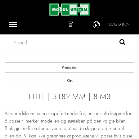
LOGG INN
Search
Produkter
Kits
L1H1 | 3182 MM | 8 M3
Alle produktene som er oppført nedenfor, er spesielt designet for
å passe til merket, modellen og størrelsen på den valgte bilen.
Bruk gjerne filteralternativene for å se de riktige produktene til
bilen din. Vi kan ikke garantere at produktene vil passe hvis disse