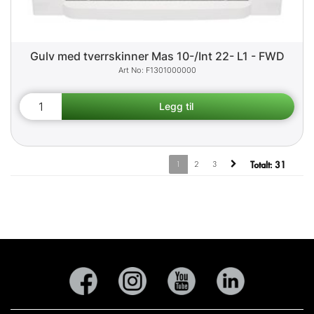
Gulv med tverrskinner Mas 10-/Int 22- L1 - FWD
F1301000000
1
2
3
Totalt:
31