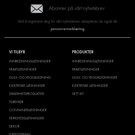
Abonner på vårt nyhetsbrev
Ved å registrere deg for vårt nyhetsbrev, aksepterer du også vår
personvernerklæring
VI TILBYR
PRODUKTER
INNREDNINGSLØSNINGER
INNREDNINGSLØSNINGER
FRAKTLØSNINGER
FRAKTLØSNINGER
GULV- OG VEGGKLEDNING
GULV- OG VEGGKLEDNINGER
ELEKTRISKE LØSNINGER
ELEKTRISKE LØSNINGER
SIKKERHETSPRODUKTER
SETT KIT
TILBEHØR
CONTAINERLØSNINGER
VERKSTEDSLØSNINGER
DEKOR
FLÅTESTYRING