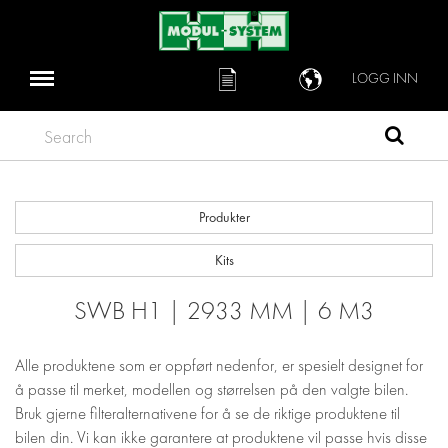
LOGG INN
Search
Produkter
Kits
SWB H1 | 2933 MM | 6 M3
Alle produktene som er oppført nedenfor, er spesielt designet for
å passe til merket, modellen og størrelsen på den valgte bilen.
Bruk gjerne filteralternativene for å se de riktige produktene til
bilen din. Vi kan ikke garantere at produktene vil passe hvis disse