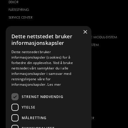
DEKOR
FLÅTESTYRING
SERVICE CENTER
BILTYPE
OM OSS
×
Dette nettstedet bruker
CITROËN
HVORFOR VELGE MODUL-SYSTEM
informasjonskapsler
DACIA
OM MODUL-SYSTEM
Dette nettstedet bruker
FIAT
NEDLASTINGER
informasjonskapsler (cookies) for å
FORD
BILDEGALLERI
forbedre din opplevelse. Ved å bruke
nettstedet vårt samtykker du i alle
HYUNDAI
NYHETER
informasjonskapsler i samsvar med
IVECO
KONTAKT
retningslinjene våre for
MAN
informasjonskapsler.
Les mer
KONTAKT OSS
MAXUS
FAQ
STRENGT NØDVENDIG
MERCEDES
PRESSE
NISSAN
YTELSE
BLI EN PARTNER
OPEL
MÅLRETTING
JOBBMULIGHETER
PEUGEOT