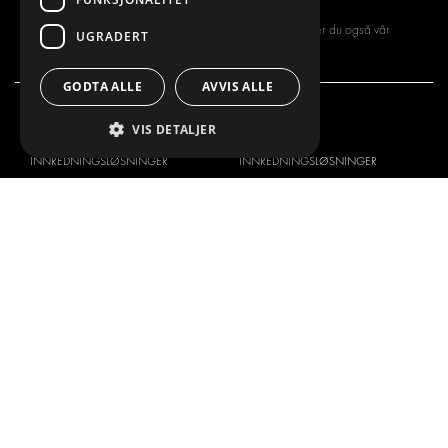
Ved å registrere deg for vårt nyhetsbrev, aksepterer du også vår
UGRADERT
personvernerklæring
GODTA ALLE
AVVIS ALLE
VIS DETALJER
VI TILBYR
PRODUKTER
INNREDNINGSLØSNINGER
INNREDNINGSLØSNINGER
FRAKTLØSNINGER
FRAKTLØSNINGER
GULV- OG VEGGKLEDNING
GULV- OG VEGGKLEDNINGER
ELEKTRISKE LØSNINGER
ELEKTRISKE LØSNINGER
SIKKERHETSPRODUKTER
SETT KIT
TILBEHØR
CONTAINERLØSNINGER
VERKSTEDSLØSNINGER
DEKOR
FLÅTESTYRING
SERVICE CENTER