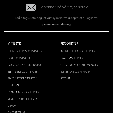
Abonner på vårt nyhetsbrev
Ved å registrere deg for vårt nyhetsbrev, aksepterer du også vår
personvernerklæring
VI TILBYR
PRODUKTER
INNREDNINGSLØSNINGER
INNREDNINGSLØSNINGER
FRAKTLØSNINGER
FRAKTLØSNINGER
GULV- OG VEGGKLEDNING
GULV- OG VEGGKLEDNINGER
ELEKTRISKE LØSNINGER
ELEKTRISKE LØSNINGER
SIKKERHETSPRODUKTER
SETT KIT
TILBEHØR
CONTAINERLØSNINGER
VERKSTEDSLØSNINGER
DEKOR
FLÅTESTYRING