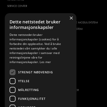
SERVICE CENTER
BILTYPE
OM OSS
×
Dette nettstedet bruker
CITROËN
HVORFOR VELGE MODUL-SYSTEM
informasjonskapsler
DACIA
OM MODUL-SYSTEM
Dette nettstedet bruker
FIAT
NEDLASTINGER
informasjonskapsler (cookies) for å
FORD
BILDEGALLERI
forbedre din opplevelse. Ved å bruke
nettstedet vårt samtykker du i alle
HYUNDAI
NYHETER
informasjonskapsler i samsvar med
IVECO
KONTAKT
retningslinjene våre for
MAN
informasjonskapsler.
Les mer
KONTAKT OSS
MAXUS
FAQ
STRENGT NØDVENDIG
MERCEDES
PRESSE
NISSAN
YTELSE
BLI EN PARTNER
OPEL
MÅLRETTING
JOBBMULIGHETER
PEUGEOT
FUNKSJONALITET
RENAULT
TOYOTA