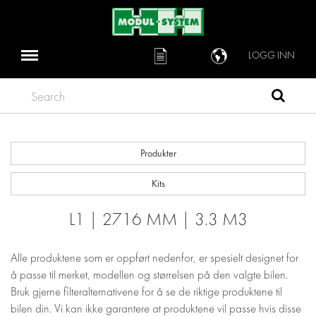
LOGG INN
Search
Produkter
Kits
L1 | 2716 MM | 3.3 M3
Alle produktene som er oppført nedenfor, er spesielt designet for
å passe til merket, modellen og størrelsen på den valgte bilen.
Bruk gjerne filteralternativene for å se de riktige produktene til
bilen din. Vi kan ikke garantere at produktene vil passe hvis disse