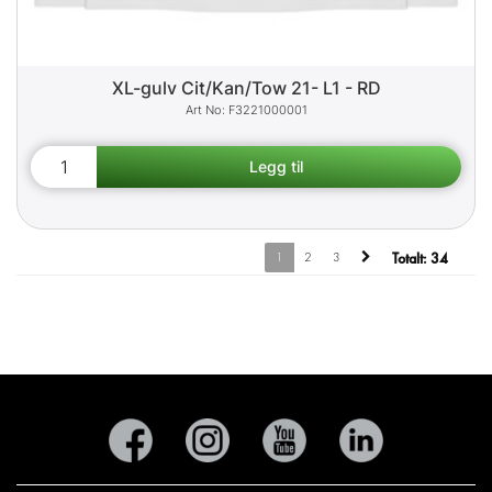
XL-gulv Cit/Kan/Tow 21- L1 - RD
F3221000001
1
2
3
Totalt:
34