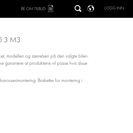
LOGG INN
BE OM TILBUD
5.3 M3
ket, modellen og størrelsen på den valgte bilen.
 ikke garantere at produktene vil passe hvis disse
 karosserimontering. Braketter for montering i