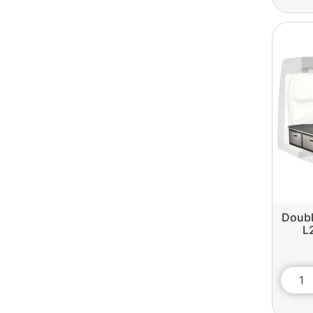
Doubl
L2