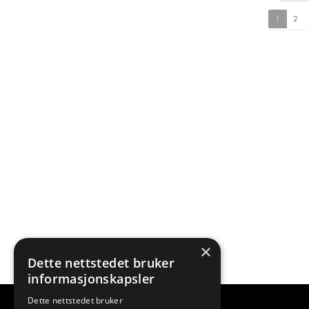
1
2
×
Dette nettstedet bruker
informasjonskapsler
Dette nettstedet bruker