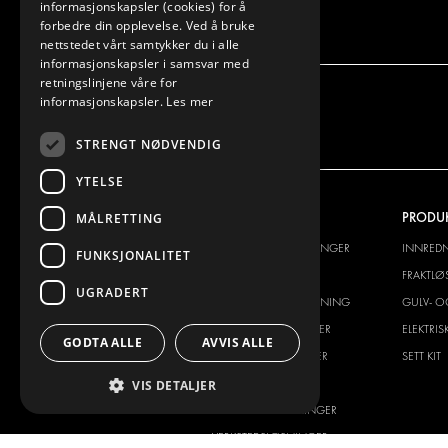
informasjonskapsler (cookies) for å
forbedre din opplevelse. Ved å bruke
nettstedet vårt samtykker du i alle
informasjonskapsler i samsvar med
retningslinjene våre for
informasjonskapsler.
Les mer
STRENGT NØDVENDIG
YTELSE
VI TILBYR
PRODU
MÅLRETTING
INNREDNINGSLØSNINGER
INNRED
FUNKSJONALITET
FRAKTLØSNINGER
FRAKTLØ
UGRADERT
GULV- OG VEGGKLEDNING
GULV- O
ELEKTRISKE LØSNINGER
ELEKTRI
GODTA ALLE
AVVIS ALLE
SIKKERHETSPRODUKTER
SETT KIT
TILBEHØR
VIS DETALJER
CONTAINERLØSNINGER
VERKSTEDSLØSNINGER