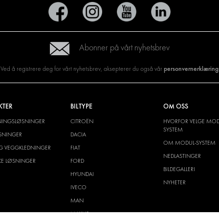
Abonner på vårt nyhetsbrev
personvernerklæring
Ved å registrere deg for vårt nyhetsbrev, aksepterer du også vår
KTER
BILTYPE
OM OSS
NINGSLØSNINGER
CITROËN
HVORFOR VELGE MOD
SYSTEM
SNINGER
DACIA
OM MODUL-SYSTEM
G VEGGKLEDNINGER
FIAT
NEDLASTINGER
SKE LØSNINGER
FORD
BILDEGALLERI
HYUNDAI
NYHETER
IVECO
MAN
MAXUS