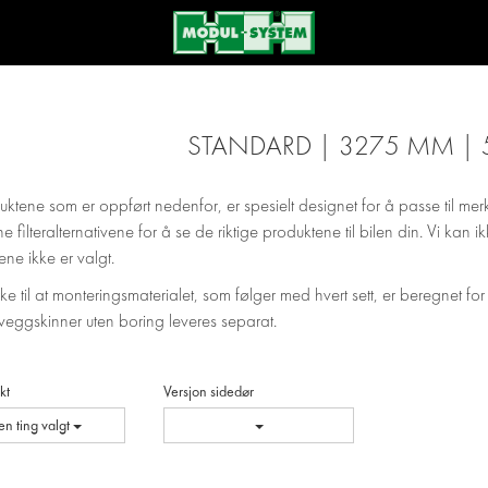
STANDARD | 3275 MM | 
uktene som er oppført nedenfor, er spesielt designet for å passe til mer
ne filteralternativene for å se de riktige produktene til bilen din. Vi kan
ene ikke er valgt.
e til at monteringsmaterialet, som følger med hvert sett, er beregnet for
veggskinner uten boring leveres separat.
kt
Versjon sidedør
en ting valgt