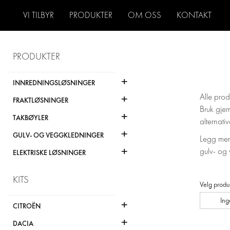
VI TILBYR
PRODUKTER
OM OSS
KONTAKT
PRODUKTER
+
INNREDNINGSLØSNINGER
+
Alle prod
FRAKTLØSNINGER
Bruk gjer
+
TAKBØYLER
alternativ
+
GULV- OG VEGGKLEDNINGER
Legg merk
+
gulv- og 
ELEKTRISKE LØSNINGER
KITS
Velg produ
Ing
+
CITROËN
+
DACIA