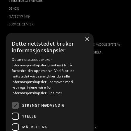
VERKSTEDSLØSNINGER
DEKOR
FLÅTESTYRING
SERVICE CENTER
BILTYPE
OM OSS
×
Dette nettstedet bruker
CITROËN
HVORFOR VELGE MODUL-SYSTEM
informasjonskapsler
DACIA
OM MODUL-SYSTEM
Dette nettstedet bruker
FIAT
NEDLASTINGER
informasjonskapsler (cookies) for å
FORD
BILDEGALLERI
forbedre din opplevelse. Ved å bruke
nettstedet vårt samtykker du i alle
HYUNDAI
NYHETER
informasjonskapsler i samsvar med
IVECO
KONTAKT
retningslinjene våre for
MAN
informasjonskapsler.
Les mer
KONTAKT OSS
MAXUS
FAQ
STRENGT NØDVENDIG
MERCEDES
PRESSE
NISSAN
YTELSE
BLI EN PARTNER
OPEL
MÅLRETTING
JOBBMULIGHETER