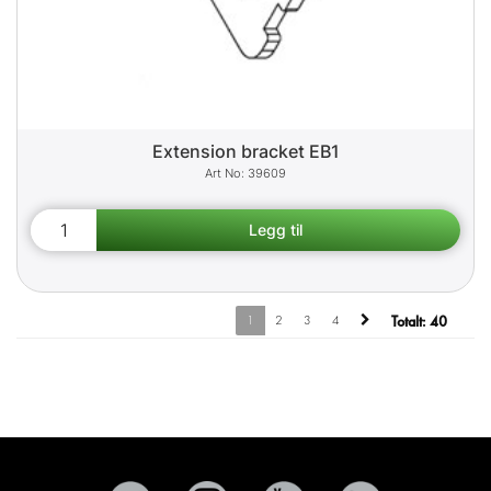
Extension bracket EB1
39609
1
2
3
4
Totalt:
40