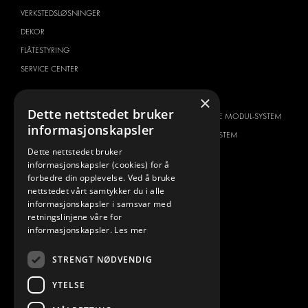
VERKSTEDSLØSNINGER
DEKOR
FLÅTESTYRING
SERVICE CENTER
BILTYPE
OM OSS
×
Dette nettstedet bruker
CITROËN
HVORFOR VELGE MODUL-SYSTEM
informasjonskapsler
DACIA
OM MODUL-SYSTEM
Dette nettstedet bruker
FIAT
NEDLASTINGER
informasjonskapsler (cookies) for å
FORD
BILDEGALLERI
forbedre din opplevelse. Ved å bruke
nettstedet vårt samtykker du i alle
HYUNDAI
NYHETER
informasjonskapsler i samsvar med
IVECO
KONTAKT
retningslinjene våre for
MAN
informasjonskapsler.
Les mer
KONTAKT OSS
MAXUS
FAQ
STRENGT NØDVENDIG
MERCEDES
PRESSE
NISSAN
YTELSE
BLI EN PARTNER
OPEL