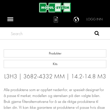
LOGG INN
Search
Produkter
Kits
L3H3 | 3682-4332 MM | 14.2-14.8 M3
Alle produktene som er oppført nedenfor, er spesielt designet for
å passe til merket, modellen og størrelsen på den valgte bilen.
Bruk gjerne filteralternativene for å se de riktige produktene til
bilen din. Vi kan ikke garantere at produktene vil passe hvis disse