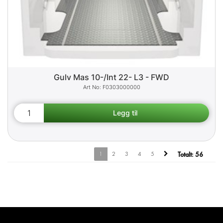
Gulv Mas 10-/Int 22- L3 - FWD
F0303000000
1
2
3
4
5
Totalt:
56