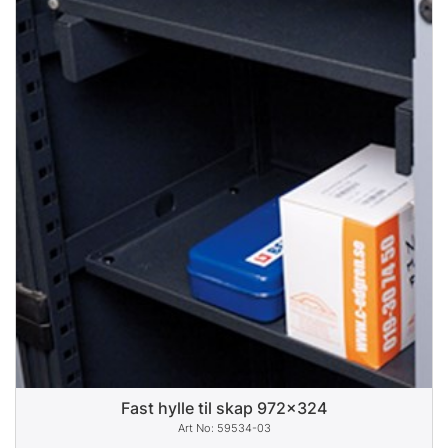
Fast hylle til skap 972x324
59534-03