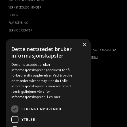
VERKSTEDSLØSNINGER
DEKOR
FLÅTESTYRING
SERVICE CENTER
BILTYPE
OM OSS
×
Dette nettstedet bruker
CITROËN
HVORFOR VELGE MODUL-SYSTEM
informasjonskapsler
DACIA
OM MODUL-SYSTEM
Dette nettstedet bruker
FIAT
NEDLASTINGER
informasjonskapsler (cookies) for å
FORD
BILDEGALLERI
forbedre din opplevelse. Ved å bruke
nettstedet vårt samtykker du i alle
HYUNDAI
NYHETER
informasjonskapsler i samsvar med
IVECO
KONTAKT
retningslinjene våre for
MAN
informasjonskapsler.
Les mer
KONTAKT OSS
MAXUS
FAQ
STRENGT NØDVENDIG
MERCEDES
PRESSE
NISSAN
YTELSE
BLI EN PARTNER
OPEL