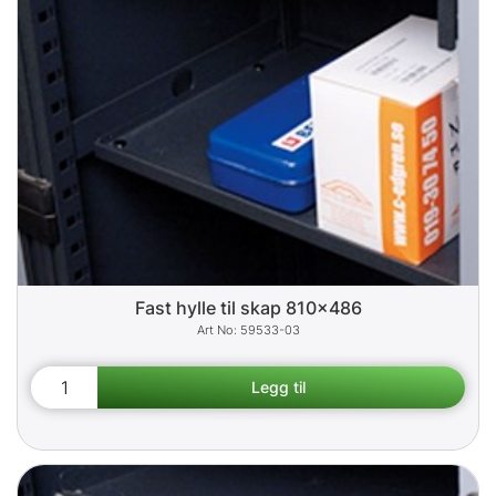
Fast hylle til skap 810x486
59533-03