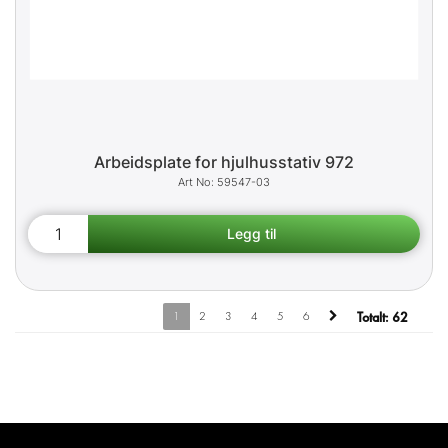
Arbeidsplate for hjulhusstativ 972
59547-03
1
2
3
4
5
6
Totalt:
62