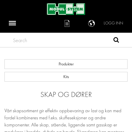
LOGG INN
Search
Produkter
Kits
SKAP OG DØRER
Vårt skapsortiment gir effektiv oppbevaring av last og kan med
fordel kombineres med f.eks. skuffeseksjoner og andre
komponenter. Alle skap, stående, liggende samt gasskap er
modulære i bredde, dybde og høyde. Skapdøren kan monteres