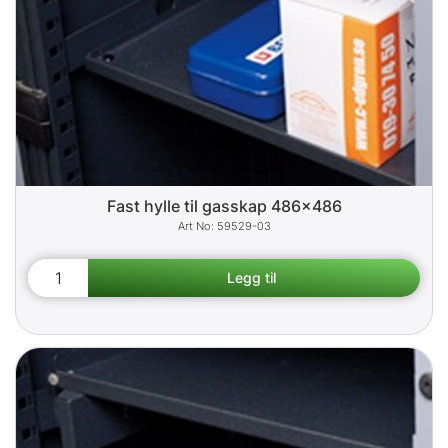
Fast hylle til gasskap 486x486
59529-03