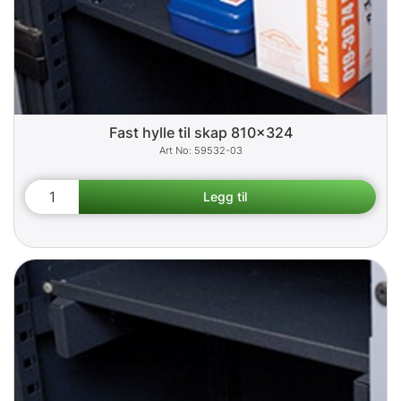
Fast hylle til skap 810x324
59532-03