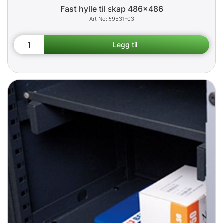
Fast hylle til skap 486x486
59531-03