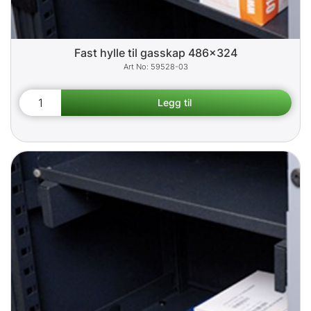
Fast hylle til gasskap 486x324
59528-03