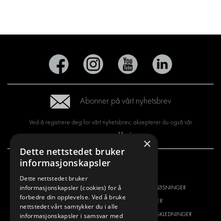
Abonner på vårt nyhetsbrev
Ved å registrere deg for vårt nyhetsbrev, aksepterer du også vår
personvernerklæring
×
Dette nettstedet bruker
informasjonskapsler
VI TILBYR
PRODUKTER
Dette nettstedet bruker
informasjonskapsler (cookies) for å
INNREDNINGSLØSNINGER
INNREDNINGSLØSNINGER
forbedre din opplevelse. Ved å bruke
FRAKTLØSNINGER
FRAKTLØSNINGER
nettstedet vårt samtykker du i alle
GULV- OG VEGGKLEDNING
GULV- OG VEGGKLEDNINGER
informasjonskapsler i samsvar med