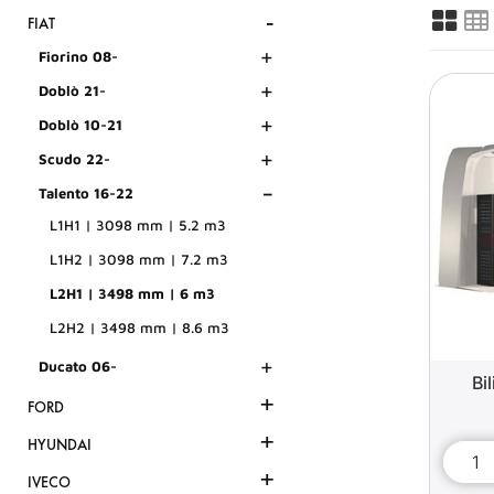
-
FIAT
+
Fiorino 08-
+
Doblò 21-
+
Doblò 10-21
+
Scudo 22-
-
Talento 16-22
L1H1 | 3098 mm | 5.2 m3
L1H2 | 3098 mm | 7.2 m3
L2H1 | 3498 mm | 6 m3
L2H2 | 3498 mm | 8.6 m3
+
Ducato 06-
Bi
+
FORD
+
HYUNDAI
+
IVECO