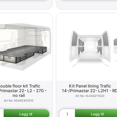
ouble floor kit Trafic
Kit Panel lining Trafic
Primastar 22- L2 - 270 -
14-/Primastar 22- L2H1 - R
no rail
KL044211020
KD442401010