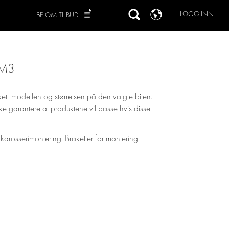
LOGG INN
BE OM TILBUD
 M3
ket, modellen og størrelsen på den valgte bilen.
 ikke garantere at produktene vil passe hvis disse
 karosserimontering. Braketter for montering i