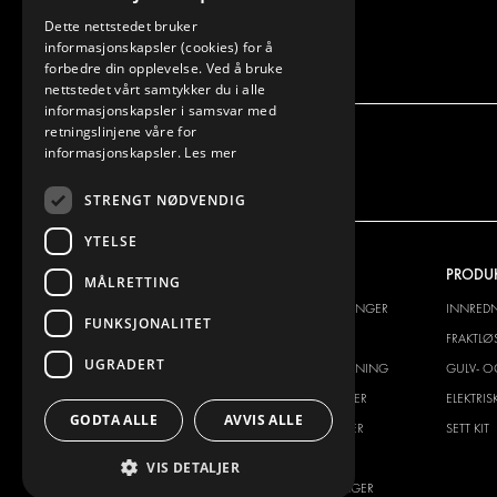
Dette nettstedet bruker
informasjonskapsler (cookies) for å
forbedre din opplevelse. Ved å bruke
nettstedet vårt samtykker du i alle
informasjonskapsler i samsvar med
retningslinjene våre for
informasjonskapsler.
Les mer
STRENGT NØDVENDIG
YTELSE
VI TILBYR
PRODU
MÅLRETTING
INNREDNINGSLØSNINGER
INNRED
FUNKSJONALITET
FRAKTLØSNINGER
FRAKTLØ
UGRADERT
GULV- OG VEGGKLEDNING
GULV- O
ELEKTRISKE LØSNINGER
ELEKTRI
GODTA ALLE
AVVIS ALLE
SIKKERHETSPRODUKTER
SETT KIT
TILBEHØR
VIS DETALJER
CONTAINERLØSNINGER