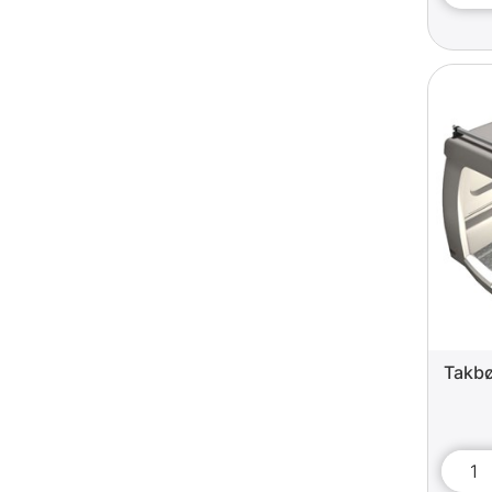
Takbø