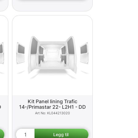
Kit Panel lining Trafic
D
14-/Primastar 22- L2H1 - DD
KL044213020