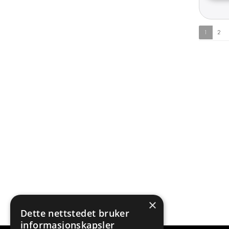
1
2
×
Dette nettstedet bruker
informasjonskapsler