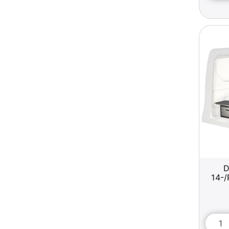
D
14-/