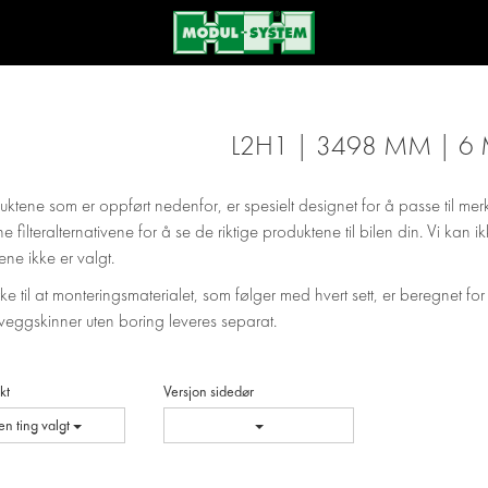
L2H1 | 3498 MM | 6
uktene som er oppført nedenfor, er spesielt designet for å passe til mer
ne filteralternativene for å se de riktige produktene til bilen din. Vi kan
ene ikke er valgt.
e til at monteringsmaterialet, som følger med hvert sett, er beregnet for
veggskinner uten boring leveres separat.
kt
Versjon sidedør
en ting valgt