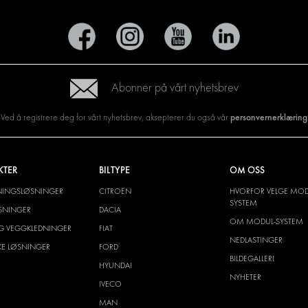
Abonner på vårt nyhetsbrev
personvernerklæring
Ved å registrere deg for vårt nyhetsbrev, aksepterer du også vår
KTER
BILTYPE
OM OSS
NINGSLØSNINGER
CITROËN
HVORFOR VELGE MOD
SYSTEM
SNINGER
DACIA
OM MODUL-SYSTEM
G VEGGKLEDNINGER
FIAT
NEDLASTINGER
SKE LØSNINGER
FORD
BILDEGALLERI
HYUNDAI
NYHETER
IVECO
MAN