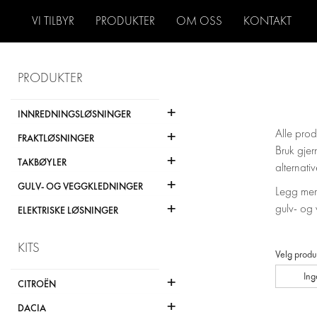
VI TILBYR
PRODUKTER
OM OSS
KONTAKT
PRODUKTER
+
INNREDNINGSLØSNINGER
+
Alle prod
FRAKTLØSNINGER
Bruk gjer
+
TAKBØYLER
alternativ
+
GULV- OG VEGGKLEDNINGER
Legg merk
+
gulv- og 
ELEKTRISKE LØSNINGER
KITS
Velg produ
Ing
+
CITROËN
+
DACIA