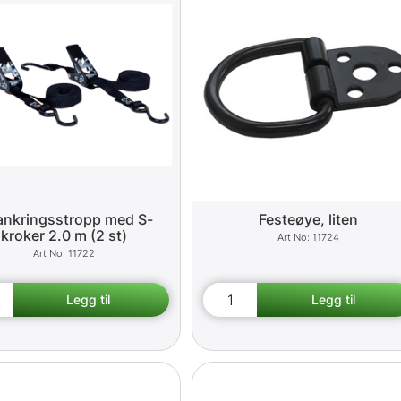
ankringsstropp med S-
Festeøye, liten
kroker 2.0 m (2 st)
11724
11722