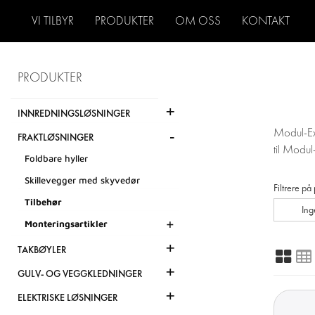
VI TILBYR
PRODUKTER
OM OSS
KONTAKT
PRODUKTER
+
INNREDNINGSLØSNINGER
-
Modul-Exp
FRAKTLØSNINGER
til Modul
Foldbare hyller
Skillevegger med skyvedør
Filtrere på
Tilbehør
Ing
+
Monteringsartikler
+
TAKBØYLER
+
GULV- OG VEGGKLEDNINGER
+
ELEKTRISKE LØSNINGER