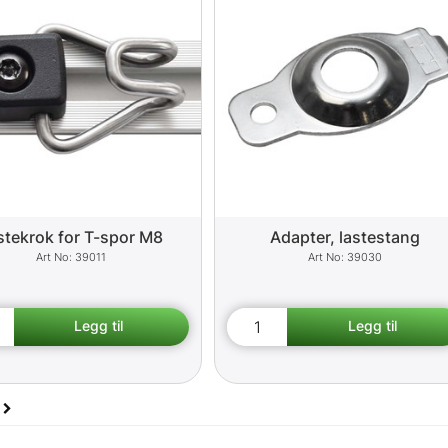
stekrok for T-spor M8
Adapter, lastestang
39011
39030