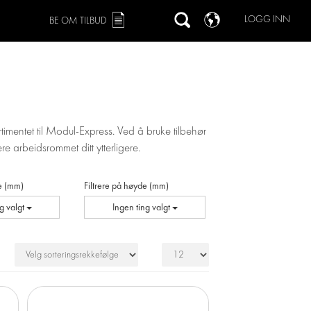
LOGG INN
BE OM TILBUD
timentet til Modul-Express. Ved å bruke tilbehør
re arbeidsrommet ditt ytterligere.
de (mm)
Filtrere på høyde (mm)
ng valgt
Ingen ting valgt