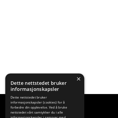
×
Dette nettstedet bruker
informasjonskapsler
Dette nettstedet bruker
informasjonskapsler (cookies) for å
forbedre din opplevelse. Ved å bruke
nettstedet vårt samtykker du i alle
informasjonskapsler i samsvar med