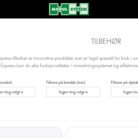
TILBEHØR
ress-tilbehør er innovative produkter som er lagd spesielt for bruk i sor
-Express kan du øke funksjonaliteten i innredningssystemet og effektivise
 produkt
Filtrere på bredde (mm)
Filtrere på dyb
en ting valgt
Ingen ting valgt
Ingen ti