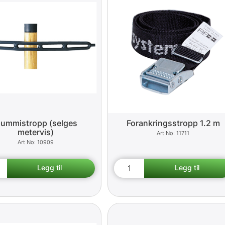
ummistropp (selges
Forankringsstropp 1.2 m
metervis)
11711
10909