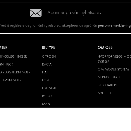
Abonner på vårt nyhetsbrev
personvernerklæring
Ved å registrere deg for vårt nyhetsbrev, aksepterer du også vår
KTER
BILTYPE
OM OSS
NINGSLØSNINGER
CITROËN
HVORFOR VELGE MOD
SYSTEM
SNINGER
DACIA
OM MODUL-SYSTEM
G VEGGKLEDNINGER
FIAT
NEDLASTINGER
SKE LØSNINGER
FORD
BILDEGALLERI
HYUNDAI
NYHETER
IVECO
MAN
MAXUS
MERCEDES
NISSAN