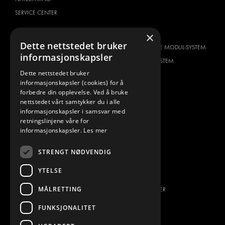
SERVICE CENTER
BILTYPE
OM OSS
×
Dette nettstedet bruker
CITROËN
HVORFOR VELGE MODUL-SYSTEM
informasjonskapsler
DACIA
OM MODUL-SYSTEM
Dette nettstedet bruker
FIAT
NEDLASTINGER
informasjonskapsler (cookies) for å
FORD
BILDEGALLERI
forbedre din opplevelse. Ved å bruke
nettstedet vårt samtykker du i alle
HYUNDAI
NYHETER
informasjonskapsler i samsvar med
IVECO
KONTAKT
retningslinjene våre for
MAN
informasjonskapsler.
Les mer
KONTAKT OSS
MAXUS
FAQ
STRENGT NØDVENDIG
MERCEDES
PRESSE
NISSAN
YTELSE
BLI EN PARTNER
OPEL
MÅLRETTING
JOBBMULIGHETER
PEUGEOT
FUNKSJONALITET
RENAULT
TOYOTA