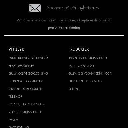
Abonner på vårt nyhetsbrev
Ved å registrere deg for vårt nyhetsbrev, aksepterer du også vår
personvernerklæring
VI TILBYR
PRODUKTER
INNREDNINGSLØSNINGER
INNREDNINGSLØSNINGER
FRAKTLØSNINGER
FRAKTLØSNINGER
GULV- OG VEGGKLEDNING
GULV- OG VEGGKLEDNINGER
ELEKTRISKE LØSNINGER
ELEKTRISKE LØSNINGER
SIKKERHETSPRODUKTER
SETT KIT
TILBEHØR
CONTAINERLØSNINGER
VERKSTEDSLØSNINGER
DEKOR
FLÅTESTYRING