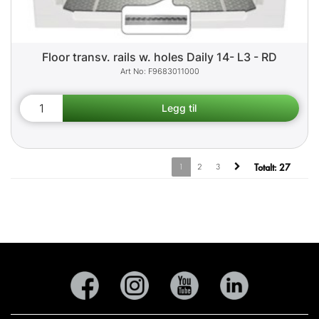
Floor transv. rails w. holes Daily 14- L3 - RD
F9683011000
1
2
3
Totalt:
27