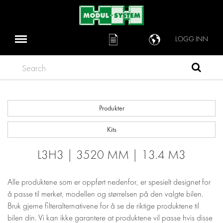
LOGG INN
Search
Produkter
Kits
L3H3 | 3520 MM | 13.4 M3
Alle produktene som er oppført nedenfor, er spesielt designet for
å passe til merket, modellen og størrelsen på den valgte bilen.
Bruk gjerne filteralternativene for å se de riktige produktene til
bilen din. Vi kan ikke garantere at produktene vil passe hvis disse