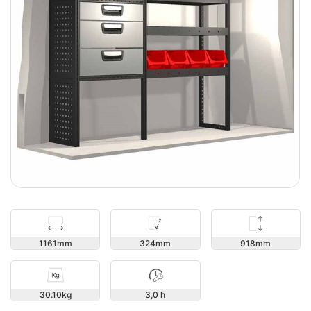
918
1161
324
30.10
3,0 h