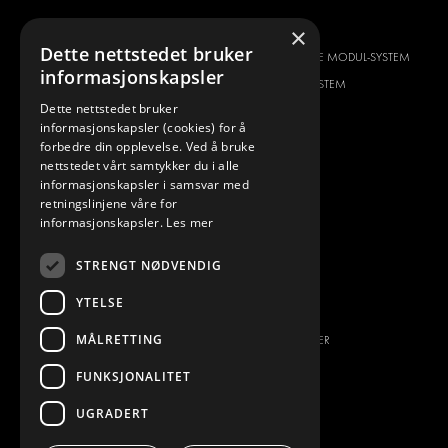
BILTYPE
OM OSS
×
Dette nettstedet bruker
CITROËN
HVORFOR VELGE MODUL-SYSTEM
informasjonskapsler
DACIA
OM MODUL-SYSTEM
Dette nettstedet bruker
FIAT
NEDLASTINGER
informasjonskapsler (cookies) for å
FORD
BILDEGALLERI
forbedre din opplevelse. Ved å bruke
nettstedet vårt samtykker du i alle
HYUNDAI
NYHETER
informasjonskapsler i samsvar med
IVECO
KONTAKT
retningslinjene våre for
MAN
informasjonskapsler.
Les mer
KONTAKT OSS
MAXUS
FAQ
STRENGT NØDVENDIG
MERCEDES
PRESSE
NISSAN
YTELSE
BLI EN PARTNER
OPEL
MÅLRETTING
JOBBMULIGHETER
PEUGEOT
FUNKSJONALITET
RENAULT
TOYOTA
UGRADERT
VOLKSWAGEN