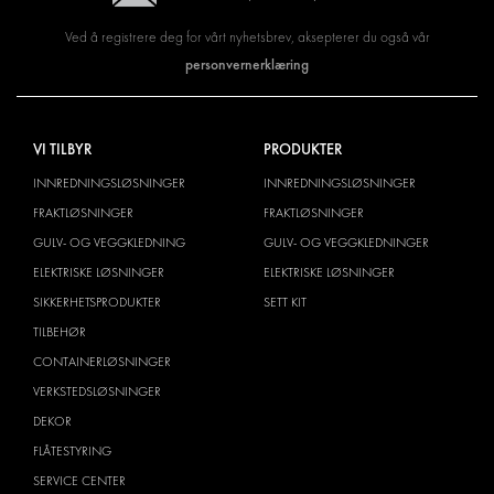
Ved å registrere deg for vårt nyhetsbrev, aksepterer du også vår
personvernerklæring
VI TILBYR
PRODUKTER
INNREDNINGSLØSNINGER
INNREDNINGSLØSNINGER
FRAKTLØSNINGER
FRAKTLØSNINGER
GULV- OG VEGGKLEDNING
GULV- OG VEGGKLEDNINGER
ELEKTRISKE LØSNINGER
ELEKTRISKE LØSNINGER
SIKKERHETSPRODUKTER
SETT KIT
TILBEHØR
CONTAINERLØSNINGER
VERKSTEDSLØSNINGER
DEKOR
FLÅTESTYRING
SERVICE CENTER