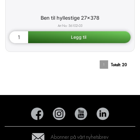
Ben til hyllestige 27x378
56102-03
1
Totalt:
20
Abonner på vårt nyhetsbrev