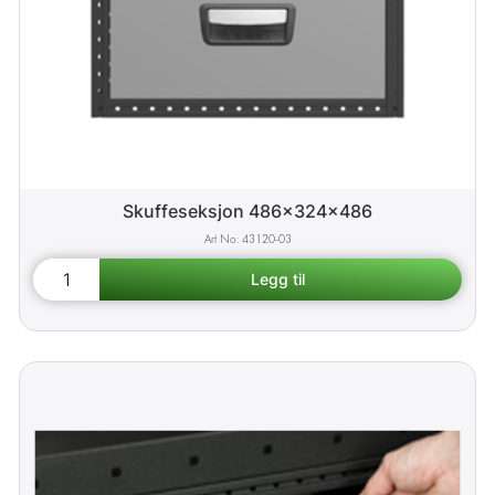
Skuffeseksjon 486x324x486
43120-03