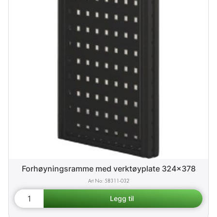
Forhøyningsramme med verktøyplate 324x378
58311-032