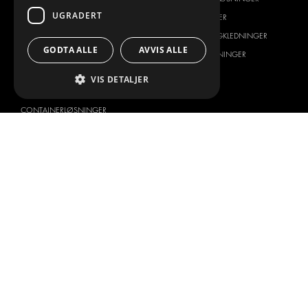
UGRADERT
FRAKTLØSNINGER
FRAKTLØSNINGER
GULV- OG VEGGKLEDNING
GULV- OG VEGGKLEDNINGER
GODTA ALLE
AVVIS ALLE
ELEKTRISKE LØSNINGER
ELEKTRISKE LØSNINGER
SIKKERHETSPRODUKTER
SETT KIT
VIS DETALJER
TILBEHØR
CONTAINERLØSNINGER
VERKSTEDSLØSNINGER
DEKOR
FLÅTESTYRING
SERVICE CENTER
BILTYPE
OM OSS
CITROËN
HVORFOR VELGE MODUL-SYSTEM
DACIA
OM MODUL-SYSTEM
FIAT
NEDLASTINGER
FORD
BILDEGALLERI
HYUNDAI
NYHETER