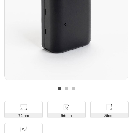
25
72
56