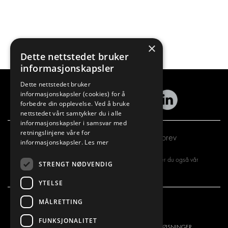
×
Dette nettstedet bruker
informasjonskapsler
Dette nettstedet bruker
informasjonskapsler (cookies) for å
forbedre din opplevelse. Ved å bruke
nettstedet vårt samtykker du i alle
informasjonskapsler i samsvar med
retningslinjene våre for
Abonner på vårt nyhetsbrev
informasjonskapsler.
Les mer
Ved å registrere deg for vårt nyhetsbrev, aksepterer du også vår
STRENGT NØDVENDIG
personvernerklæring
YTELSE
MÅLRETTING
VI TILBYR
PRODUKTER
FUNKSJONALITET
INNREDNINGSLØSNINGER
INNREDNINGSLØSNINGER