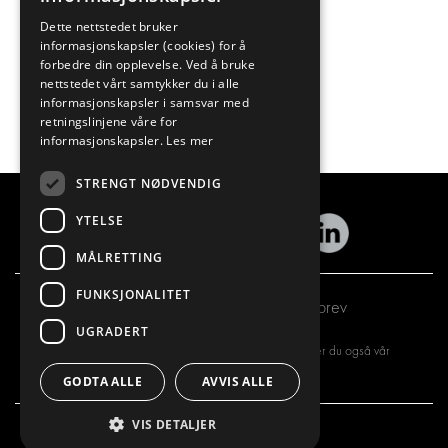
Dette nettstedet bruker
informasjonskapsler (cookies) for å
forbedre din opplevelse. Ved å bruke
nettstedet vårt samtykker du i alle
informasjonskapsler i samsvar med
retningslinjene våre for
informasjonskapsler.
Les mer
STRENGT NØDVENDIG
YTELSE
MÅLRETTING
FUNKSJONALITET
Abonner på vårt nyhetsbrev
UGRADERT
Ved å registrere deg for vårt nyhetsbrev, aksepterer du også vår
personvernerklæring
GODTA ALLE
AVVIS ALLE
VIS DETALJER