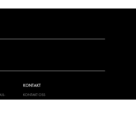
KONTAKT
UL-
KONTAKT OSS
FAQ
PRESSE
BLI EN PARTNER
JOBBMULIGHETER