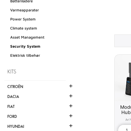
Batteriladere
Varmeapparater
Power System
Climate system
Asset Management
Security System
Elektrisk tilbehør
KITS
+
CITROËN
+
DACIA
+
Modu
FIAT
Hub 
+
FORD
+
HYUNDAI