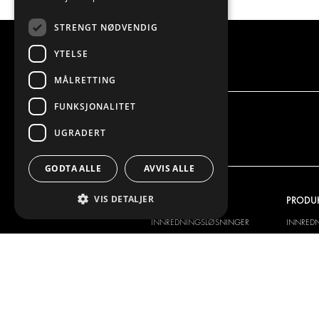
STRENGT NØDVENDIG
YTELSE
MÅLRETTING
FUNKSJONALITET
UGRADERT
GODTA ALLE
AVVIS ALLE
VIS DETALJER
VI TILBYR
PRODU
INNREDNINGSLØSNINGER
INNRED
FRAKTLØSNINGER
FRAKTLØ
GULV- OG VEGGKLEDNING
GULV- O
ELEKTRISKE LØSNINGER
ELEKTRI
SIKKERHETSPRODUKTER
SETT KIT
TILBEHØR