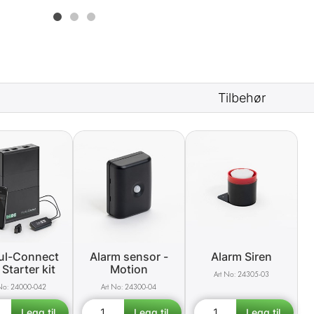
Tilbehør
l-Connect
Alarm sensor -
Alarm Siren
Starter kit
Motion
24305-03
24000-042
24300-04