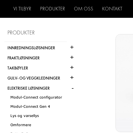
VI TILBYR
PRODUKTER
OM OSS
KONTAKT
PRODUKTER
+
INNREDNINGSLØSNINGER
+
FRAKTLØSNINGER
+
TAKBØYLER
+
GULV- OG VEGGKLEDNINGER
-
ELEKTRISKE LØSNINGER
Modul-Connect configurator
Modul-Connect Gen 4
Lys og varsellys
Omformere