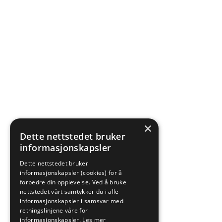
×
Dette nettstedet bruker
informasjonskapsler
Dette nettstedet bruker
informasjonskapsler (cookies) for å
forbedre din opplevelse. Ved å bruke
nettstedet vårt samtykker du i alle
informasjonskapsler i samsvar med
retningslinjene våre for
informasjonskapsler.
Les mer