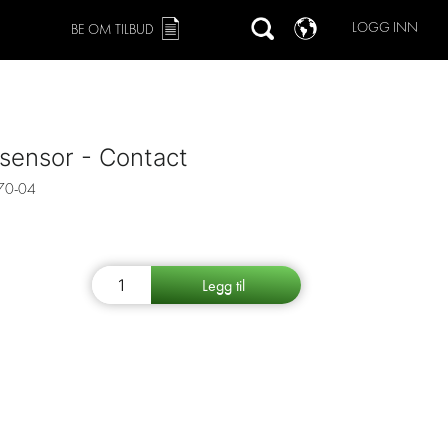
LOGG INN
BE OM TILBUD
sensor - Contact
70-04