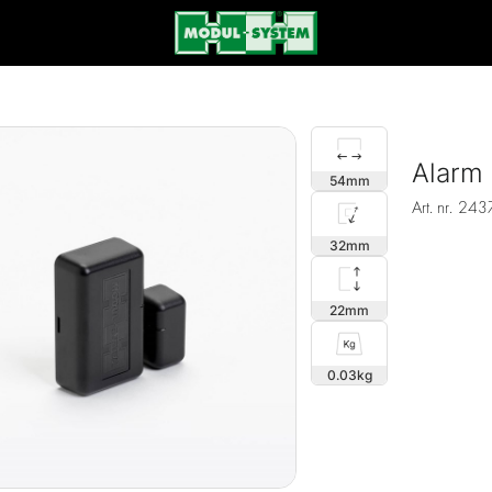
Alarm 
54
Art. nr.
243
32
22
0.03