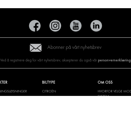
Abonner på vårt nyhetsbrev
personvernerklæring
Ved å registrere deg for vårt nyhetsbrev, aksepterer du også vår
KTER
BILTYPE
OM OSS
NINGSLØSNINGER
CITROËN
HVORFOR VELGE MOD
SYSTEM
SNINGER
DACIA
OM MODUL-SYSTEM
G VEGGKLEDNINGER
FIAT
NEDLASTINGER
SKE LØSNINGER
FORD
BILDEGALLERI
HYUNDAI
NYHETER
IVECO