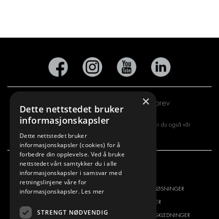
×
Abonner på vårt nyhetsbrev
Dette nettstedet bruker
informasjonskapsler
Ved å registrere deg for vårt nyhetsbrev, aksepterer du også vår
Dette nettstedet bruker
personvernerklæring
informasjonskapsler (cookies) for å
forbedre din opplevelse. Ved å bruke
nettstedet vårt samtykker du i alle
informasjonskapsler i samsvar med
VI TILBYR
PRODUKTER
retningslinjene våre for
INNREDNINGSLØSNINGER
INNREDNINGSLØSNINGER
informasjonskapsler.
Les mer
FRAKTLØSNINGER
FRAKTLØSNINGER
STRENGT NØDVENDIG
GULV- OG VEGGKLEDNING
GULV- OG VEGGKLEDNINGER