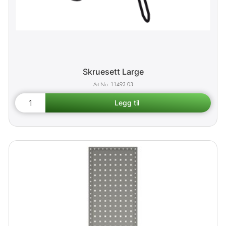
Skruesett Large
11493-03