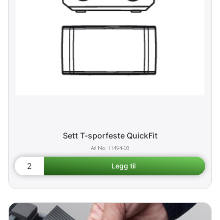
Sett T-sporfeste QuickFit
11494-03