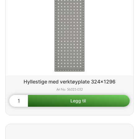
Hyllestige med verktøyplate 324x1296
56325-032