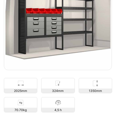
1350
2025
324
70.70
4,5 h