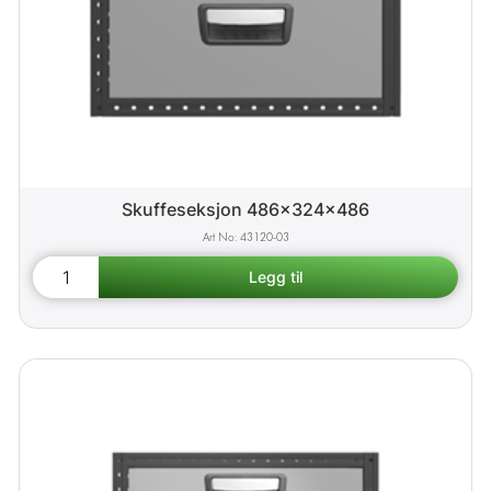
Skuffeseksjon 486x324x486
43120-03