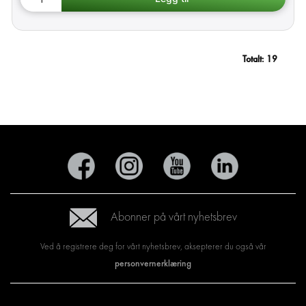
Totalt:
19
Abonner på vårt nyhetsbrev
Ved å registrere deg for vårt nyhetsbrev, aksepterer du også vår
personvernerklæring