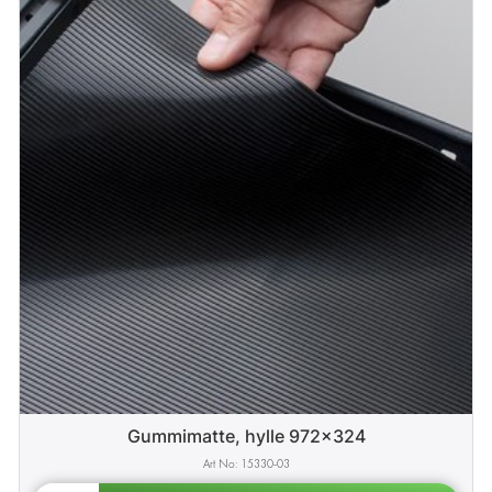
Gummimatte, hylle 972x324
15330-03