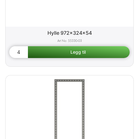
Hylle 972x324x54
55330-03