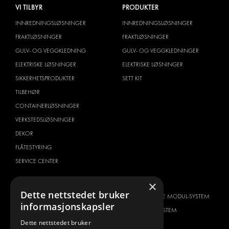
VI TILBYR
PRODUKTER
INNREDNINGSLØSNINGER
INNREDNINGSLØSNINGER
FRAKTLØSNINGER
FRAKTLØSNINGER
GULV- OG VEGGKLEDNING
GULV- OG VEGGKLEDNINGER
ELEKTRISKE LØSNINGER
ELEKTRISKE LØSNINGER
SIKKERHETSPRODUKTER
SETT KIT
TILBEHØR
CONTAINERLØSNINGER
VERKSTEDSLØSNINGER
DEKOR
FLÅTESTYRING
SERVICE CENTER
BILTYPE
OM OSS
×
Dette nettstedet bruker
CITROËN
HVORFOR VELGE MODUL-SYSTEM
informasjonskapsler
DACIA
OM MODUL-SYSTEM
Dette nettstedet bruker
FIAT
NEDLASTINGER