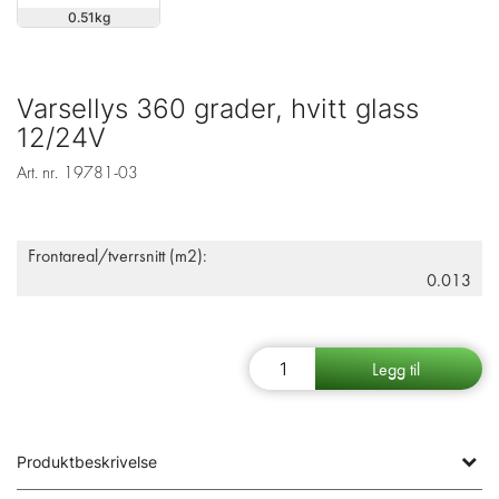
0.51
Varsellys 360 grader, hvitt glass
12/24V
Art. nr.
19781-03
Frontareal/tverrsnitt (m2):
0.013
Produktbeskrivelse