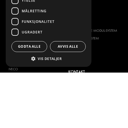
YTELSE
FLÅTESTYRING
MÅLRETTING
SERVICE CENTER
FUNKSJONALITET
BILTYPE
OM OSS
CITROËN
HVORFOR VELGE MODUL-SYSTEM
UGRADERT
DACIA
OM MODUL-SYSTEM
FIAT
NEDLASTINGER
GODTA ALLE
AVVIS ALLE
FORD
BILDEGALLERI
VIS DETALJER
HYUNDAI
NYHETER
IVECO
KONTAKT
MAN
KONTAKT OSS
MAXUS
FAQ
MERCEDES
PRESSE
NISSAN
BLI EN PARTNER
OPEL
JOBBMULIGHETER
PEUGEOT
RENAULT