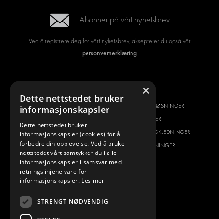
Abonner på vårt nyhetsbrev
Ved å registrere deg for vårt nyhetsbrev, aksepterer du også vår
personvernerklæring
×
VI TILBYR
PRODUKTER
Dette nettstedet bruker
INNREDNINGSLØSNINGER
INNREDNINGSLØSNINGER
informasjonskapsler
FRAKTLØSNINGER
FRAKTLØSNINGER
Dette nettstedet bruker
GULV- OG VEGGKLEDNING
GULV- OG VEGGKLEDNINGER
informasjonskapsler (cookies) for å
forbedre din opplevelse. Ved å bruke
ELEKTRISKE LØSNINGER
ELEKTRISKE LØSNINGER
nettstedet vårt samtykker du i alle
SIKKERHETSPRODUKTER
SETT KIT
informasjonskapsler i samsvar med
retningslinjene våre for
TILBEHØR
informasjonskapsler.
Les mer
CONTAINERLØSNINGER
VERKSTEDSLØSNINGER
STRENGT NØDVENDIG
DEKOR