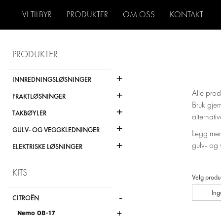
VI TILBYR
PRODUKTER
OM OSS
KONTAKT
PRODUKTER
+
INNREDNINGSLØSNINGER
+
Alle prod
FRAKTLØSNINGER
Bruk gjer
+
TAKBØYLER
alternativ
+
GULV- OG VEGGKLEDNINGER
Legg merk
+
gulv- og 
ELEKTRISKE LØSNINGER
KITS
Velg produ
Ing
-
CITROËN
+
Nemo 08-17