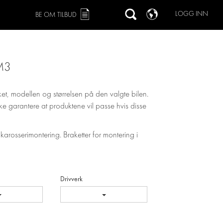
LOGG INN
BE OM TILBUD
M3
ket, modellen og størrelsen på den valgte bilen.
 ikke garantere at produktene vil passe hvis disse
 karosserimontering. Braketter for montering i
Drivverk