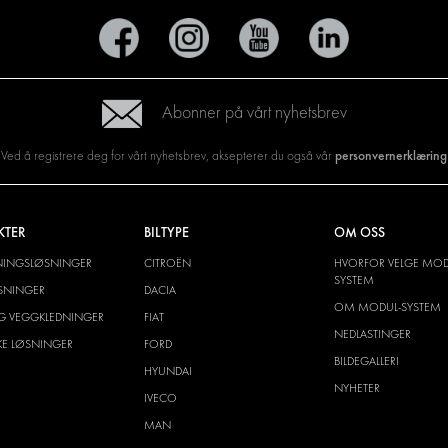
Abonner på vårt nyhetsbrev
personvernerklæring
Ved å registrere deg for vårt nyhetsbrev, aksepterer du også vår
KTER
BILTYPE
OM OSS
NINGSLØSNINGER
CITROËN
HVORFOR VELGE MOD
SYSTEM
SNINGER
DACIA
OM MODUL-SYSTEM
G VEGGKLEDNINGER
FIAT
NEDLASTINGER
SKE LØSNINGER
FORD
BILDEGALLERI
HYUNDAI
NYHETER
IVECO
MAN