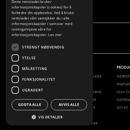
Dette nettstedet bruker
informasjonskapsler (cookies) for å
forbedre din opplevelse. Ved å bruke
nettstedet vårt samtykker du i alle
informasjonskapsler i samsvar med
retningslinjene våre for
informasjonskapsler.
Les mer
STRENGT NØDVENDIG
YTELSE
VI TILBYR
PRODU
MÅLRETTING
INNREDNINGSLØSNINGER
INNRED
FUNKSJONALITET
FRAKTLØSNINGER
FRAKTLØ
UGRADERT
GULV- OG VEGGKLEDNING
GULV- O
ELEKTRISKE LØSNINGER
ELEKTRI
GODTA ALLE
AVVIS ALLE
SIKKERHETSPRODUKTER
SETT KIT
TILBEHØR
VIS DETALJER
CONTAINERLØSNINGER