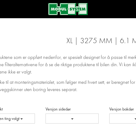
XL | 3275 MM | 6.1 
uktene som er oppført nedenfor, er spesielt designet for å passe til mer
ne filteralternativene for å se de riktige produktene til bilen din. Vi kan
ene ikke er valgt.
e til at monteringsmaterialet, som følger med hvert sett, er beregnet for
veggskinner uten boring leveres separat.
kt
Versjon sidedør
Versjon bakdør
en ting valgt