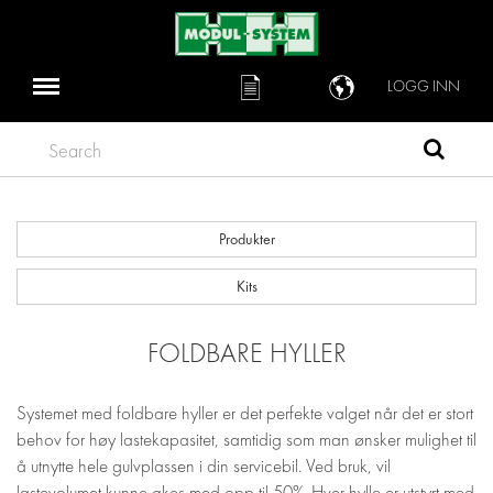
LOGG INN
Search
Produkter
Kits
FOLDBARE HYLLER
Systemet med foldbare hyller er det perfekte valget når det er stort
behov for høy lastekapasitet, samtidig som man ønsker mulighet til
å utnytte hele gulvplassen i din servicebil. Ved bruk, vil
lastevolumet kunne økes med opp til 50%. Hver hylle er utstyrt med