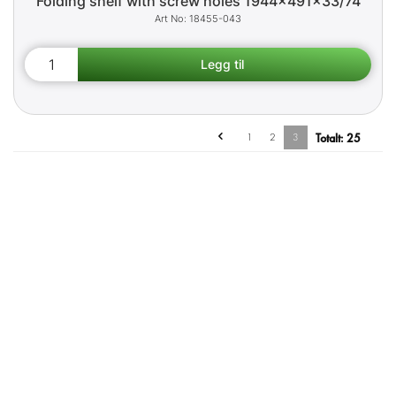
Folding shelf with screw holes 1944x491x33/74
18455-043
1
2
3
Totalt:
25