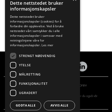
Dette nettstedet bruker
informasjonskapsler
Dette nettstedet bruker
informasjonskapsler (cookies) for å
forbedre din opplevelse. Ved å bruke
nettstedet vårt samtykker du i alle
informasjonskapsler i samsvar med
retningslinjene våre for
informasjonskapsler.
Les mer
STRENGT NØDVENDIG
YTELSE
MÅLRETTING
FUNKSJONALITET
Abonner på vårt nyhetsbrev
UGRADERT
Ved å registrere deg for vårt nyhetsbrev, aksepterer du også vår
personvernerklæring
GODTA ALLE
AVVIS ALLE