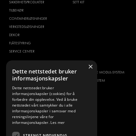
SIKKERHETSPRODUKTER
SETT KIT
TILBEHØR
CONTAINERLØSNINGER
VERKSTEDSLØSNINGER
DEKOR
FLÅTESTYRING
SERVICE CENTER
BILTYPE
OM OSS
×
Dette nettstedet bruker
CITROËN
HVORFOR VELGE MODUL-SYSTEM
informasjonskapsler
DACIA
OM MODUL-SYSTEM
Dette nettstedet bruker
FIAT
NEDLASTINGER
informasjonskapsler (cookies) for å
FORD
BILDEGALLERI
forbedre din opplevelse. Ved å bruke
nettstedet vårt samtykker du i alle
HYUNDAI
NYHETER
informasjonskapsler i samsvar med
IVECO
KONTAKT
retningslinjene våre for
MAN
informasjonskapsler.
Les mer
KONTAKT OSS
MAXUS
FAQ
STRENGT NØDVENDIG