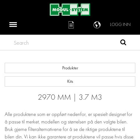
LOGG INN
Search
Produkter
Kits
2970 MM | 3.7 M3
Alle produktene som er oppført nedenfor, er spesielt designet for
å passe til merket, modellen og størrelsen på den valgte bilen.
Bruk gjerne filteralternativene for å se de riktige produktene til
bilen din. Vi kan ikke garantere at produktene vil passe hvis disse