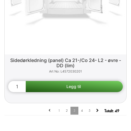
Sidedørkledning (panel) Ca 21-/Co 24- L2 - øvre -
DD (lim)
L4572030201
1
2
3
4
5
Totalt:
49