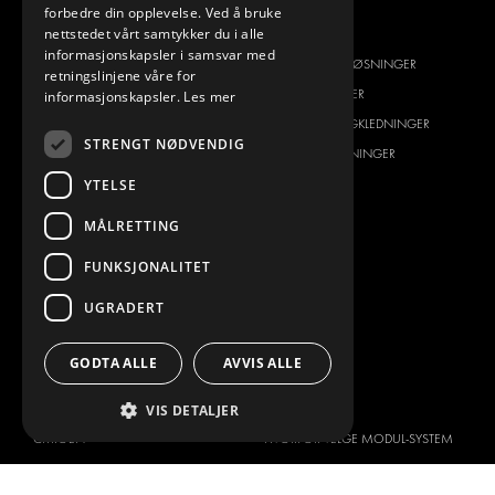
forbedre din opplevelse. Ved å bruke
VI TILBYR
PRODUKTER
nettstedet vårt samtykker du i alle
informasjonskapsler i samsvar med
INNREDNINGSLØSNINGER
INNREDNINGSLØSNINGER
retningslinjene våre for
FRAKTLØSNINGER
FRAKTLØSNINGER
informasjonskapsler.
Les mer
GULV- OG VEGGKLEDNING
GULV- OG VEGGKLEDNINGER
STRENGT NØDVENDIG
ELEKTRISKE LØSNINGER
ELEKTRISKE LØSNINGER
YTELSE
SIKKERHETSPRODUKTER
SETT KIT
TILBEHØR
MÅLRETTING
CONTAINERLØSNINGER
FUNKSJONALITET
VERKSTEDSLØSNINGER
DEKOR
UGRADERT
FLÅTESTYRING
GODTA ALLE
AVVIS ALLE
SERVICE CENTER
BILTYPE
OM OSS
VIS DETALJER
CITROËN
HVORFOR VELGE MODUL-SYSTEM
DACIA
OM MODUL-SYSTEM