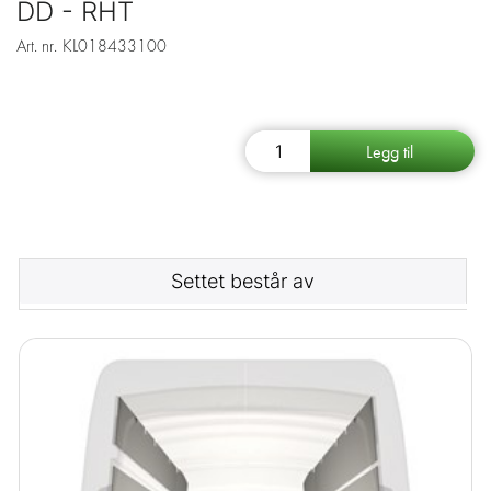
DD - RHT
Art. nr.
KL018433100
Settet består av