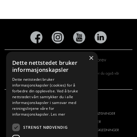
×
Abonner på vårt nyhetsbrev
Dette nettstedet bruker
informasjonskapsler
Ved å registrere deg for vårt nyhetsbrev, aksepterer du også vår
Dette nettstedet bruker
personvernerklæring
informasjonskapsler (cookies) for å
forbedre din opplevelse. Ved å bruke
nettstedet vårt samtykker du i alle
informasjonskapsler i samsvar med
VI TILBYR
PRODUKTER
retningslinjene våre for
INNREDNINGSLØSNINGER
INNREDNINGSLØSNINGER
informasjonskapsler.
Les mer
FRAKTLØSNINGER
FRAKTLØSNINGER
STRENGT NØDVENDIG
GULV- OG VEGGKLEDNING
GULV- OG VEGGKLEDNINGER