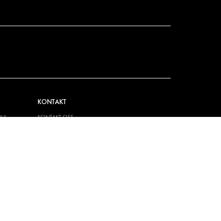
KONTAKT
UL-
KONTAKT OSS
FAQ
PRESSE
BLI EN PARTNER
JOBBMULIGHETER