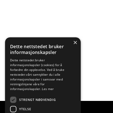
×
Dette nettstedet bruker
informasjonskapsler
Dette nettstedet bruker
informasjonskapsler (cookies) for å
forbedre din opplevelse. Ved å bruke
nettstedet vårt samtykker du i alle
informasjonskapsler i samsvar med
retningslinjene våre for
informasjonskapsler.
Les mer
STRENGT NØDVENDIG
YTELSE