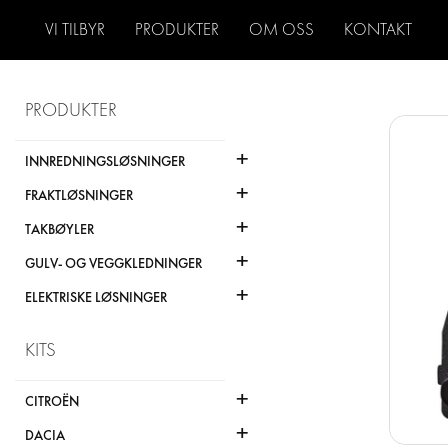
VI TILBYR
PRODUKTER
OM OSS
KONTAKT
PRODUKTER
+
INNREDNINGSLØSNINGER
+
FRAKTLØSNINGER
+
TAKBØYLER
+
GULV- OG VEGGKLEDNINGER
+
ELEKTRISKE LØSNINGER
KITS
+
CITROËN
+
DACIA