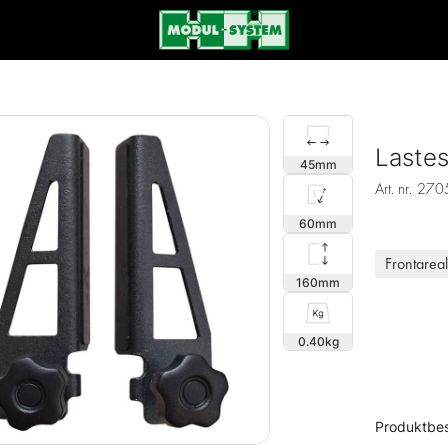
Lastes
45
Art. nr.
270
60
Frontareal
160
0.40
Produktbes