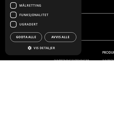
MÅLRETTING
FUNKSJONALITET
UGRADERT
GODTA ALLE
AVVIS ALLE
VIS DETALJER
VI TILBYR
PRODU
INNREDNINGSLØSNINGER
INNRED
FRAKTLØSNINGER
FRAKTLØ
GULV- OG VEGGKLEDNING
GULV- O
ELEKTRISKE LØSNINGER
ELEKTRI
SIKKERHETSPRODUKTER
SETT KIT
TILBEHØR
CONTAINERLØSNINGER
VERKSTEDSLØSNINGER