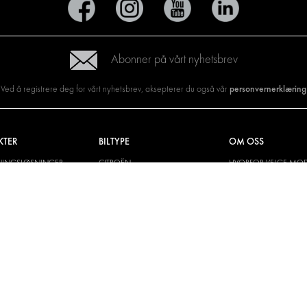
Abonner på vårt nyhetsbrev
personvernerklæring
Ved å registrere deg for vårt nyhetsbrev, aksepterer du også vår
KTER
BILTYPE
OM OSS
NINGSLØSNINGER
CITROËN
HVORFOR VELGE MOD
SYSTEM
SNINGER
DACIA
OM MODUL-SYSTEM
G VEGGKLEDNINGER
FIAT
NEDLASTINGER
SKE LØSNINGER
FORD
BILDEGALLERI
HYUNDAI
NYHETER
IVECO
MAN
MAXUS