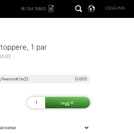
LOGG INN
BE OM TILBUD
toppere, 1 par
55-03
/tverrsnitt (m2):
0.005
krivelse