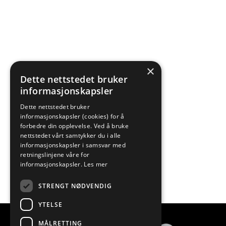
×
Dette nettstedet bruker
informasjonskapsler
Dette nettstedet bruker
informasjonskapsler (cookies) for å
forbedre din opplevelse. Ved å bruke
nettstedet vårt samtykker du i alle
informasjonskapsler i samsvar med
retningslinjene våre for
informasjonskapsler.
Les mer
STRENGT NØDVENDIG
YTELSE
MÅLRETTING