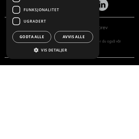
FUNKSJONALITET
UGRADERT
Abonner på vårt nyhetsbrev
GODTA ALLE
AVVIS ALLE
Ved å registrere deg for vårt nyhetsbrev, aksepterer du også vår
personvernerklæring
VIS DETALJER
VI TILBYR
PRODUKTER
INNREDNINGSLØSNINGER
INNREDNINGSLØSNINGER
FRAKTLØSNINGER
FRAKTLØSNINGER
GULV- OG VEGGKLEDNING
GULV- OG VEGGKLEDNINGER
ELEKTRISKE LØSNINGER
ELEKTRISKE LØSNINGER
SIKKERHETSPRODUKTER
SETT KIT
TILBEHØR
CONTAINERLØSNINGER