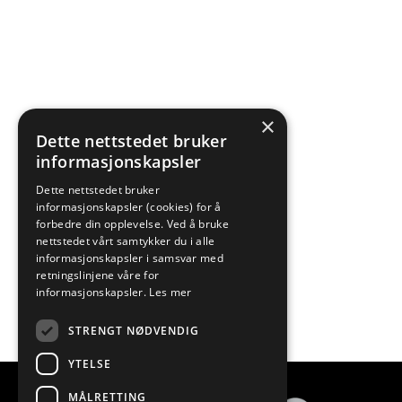
×
Dette nettstedet bruker
informasjonskapsler
Dette nettstedet bruker
informasjonskapsler (cookies) for å
forbedre din opplevelse. Ved å bruke
nettstedet vårt samtykker du i alle
informasjonskapsler i samsvar med
retningslinjene våre for
informasjonskapsler.
Les mer
STRENGT NØDVENDIG
YTELSE
MÅLRETTING