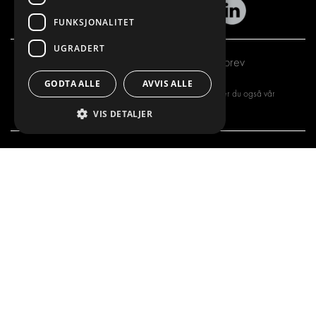
FUNKSJONALITET
UGRADERT
Abonner på vårt nyhetsbrev
GODTA ALLE
AVVIS ALLE
Ved å registrere deg for vårt nyhetsbrev, aksepterer du også vår
personvernerklæring
VIS DETALJER
VI TILBYR
PRODUKTER
INNREDNINGSLØSNINGER
INNREDNINGSLØSNINGER
FRAKTLØSNINGER
FRAKTLØSNINGER
GULV- OG VEGGKLEDNING
GULV- OG VEGGKLEDNINGER
ELEKTRISKE LØSNINGER
ELEKTRISKE LØSNINGER
SIKKERHETSPRODUKTER
SETT KIT
TILBEHØR
CONTAINERLØSNINGER