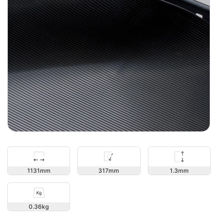
1.3
1131
317
0.36