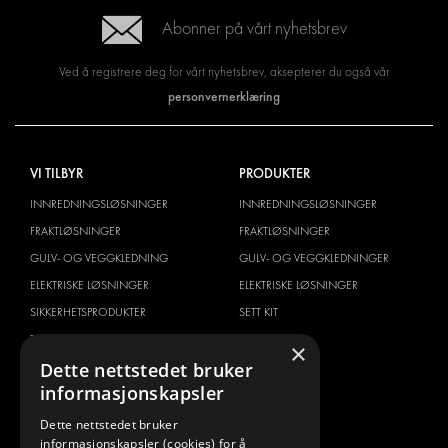
Abonner på vårt nyhetsbrev
Ved å registrere deg for vårt nyhetsbrev, aksepterer du også vår
personvernerklæring
VI TILBYR
PRODUKTER
INNREDNINGSLØSNINGER
INNREDNINGSLØSNINGER
FRAKTLØSNINGER
FRAKTLØSNINGER
GULV- OG VEGGKLEDNING
GULV- OG VEGGKLEDNINGER
ELEKTRISKE LØSNINGER
ELEKTRISKE LØSNINGER
SIKKERHETSPRODUKTER
SETT KIT
TILBEHØR
×
Dette nettstedet bruker
CONTAINERLØSNINGER
informasjonskapsler
VERKSTEDSLØSNINGER
DEKOR
Dette nettstedet bruker
informasjonskapsler (cookies) for å
FLÅTESTYRING