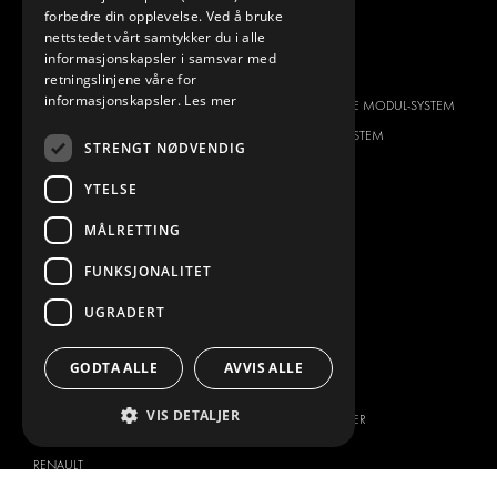
forbedre din opplevelse. Ved å bruke
SERVICE CENTER
nettstedet vårt samtykker du i alle
informasjonskapsler i samsvar med
BILTYPE
OM OSS
retningslinjene våre for
informasjonskapsler.
Les mer
CITROËN
HVORFOR VELGE MODUL-SYSTEM
DACIA
OM MODUL-SYSTEM
STRENGT NØDVENDIG
FIAT
NEDLASTINGER
YTELSE
FORD
BILDEGALLERI
HYUNDAI
NYHETER
MÅLRETTING
IVECO
KONTAKT
FUNKSJONALITET
MAN
KONTAKT OSS
UGRADERT
MAXUS
FAQ
MERCEDES
PRESSE
GODTA ALLE
AVVIS ALLE
NISSAN
BLI EN PARTNER
OPEL
VIS DETALJER
JOBBMULIGHETER
PEUGEOT
RENAULT
TOYOTA