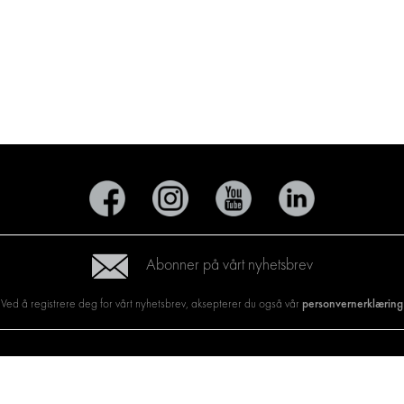
Abonner på vårt nyhetsbrev
personvernerklæring
Ved å registrere deg for vårt nyhetsbrev, aksepterer du også vår
KTER
BILTYPE
OM OSS
NINGSLØSNINGER
CITROËN
HVORFOR VELGE MOD