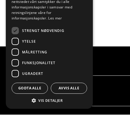
nettstedet vårt samtykker du i alle
informasjonskapsler i samsvar med
retningslinjene våre for
informasjonskapsler.
Les mer
STRENGT NØDVENDIG
YTELSE
MÅLRETTING
FUNKSJONALITET
UGRADERT
GODTA ALLE
AVVIS ALLE
VIS DETALJER
VI TILBYR
PRODU
INNREDNINGSLØSNINGER
INNRED