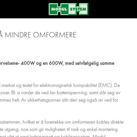
GSÅ MINDRE OMFORMERE
rvervelsene- 400W og en 600W, med selvfølgelig samme
-merket og testet for elektromagnetisk kompabilitet (EMC). De
oner. Bl. a varsler de ved lav batterispenning, samt slår seg av
tømmes helt. Av sikkerhetsgrunner slår den seg også av ved for
ømmen, hvilket er å foretrekke om omformeren kobles direkte
te utgang, noe som gir muligheten til rask og enkel montering
 mot vårt et eget ledningsnett og koblingssystem, Modul-