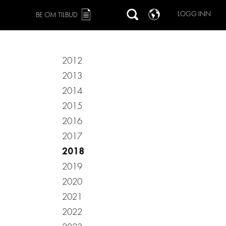
LOGG INN
BE OM TILBUD
2012
2013
2014
2015
2016
2017
2018
2019
2020
2021
2022