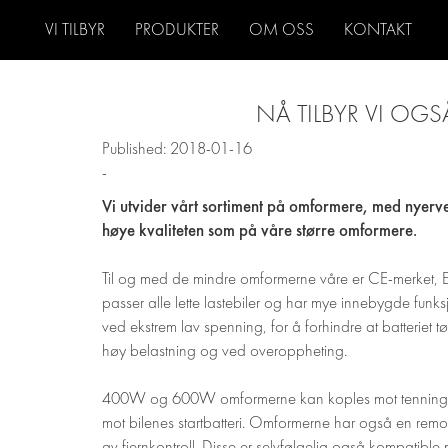
VI TILBYR
PRODUKTER
OM OSS
KONTAKT
NÅ TILBYR VI O
Published: 2018-01-16
-
Vi utvider vårt sortiment på omformere, med nye
høye kvaliteten som på våre større omformere.
Til og med de mindre omformerne våre er CE-merket, E
passer alle lette lastebiler og har mye innebygde funksj
ved ekstrem lav spenning, for å forhindre at batteriet 
høy belastning og ved overoppheting.
400W og 600W omformerne kan koples mot tenningsstr
mot bilenes startbatteri. Omformerne har også en remo
av fjernkontroll. Disse er selvfølgelig også kompatible