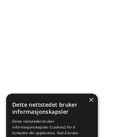
×
Dette nettstedet bruker
informasjonskapsler
Dette nettstedet bruker
informasjonskapsler (cookies) for å
forbedre din opplevelse. Ved å bruke